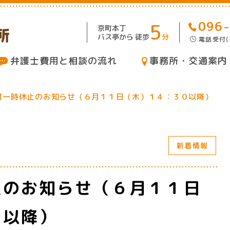
096
5
京町本丁
バス亭から
徒歩
分
電話受付
（
弁護士費用と相談の流れ
事務所・交通案内
付一時休止のお知らせ（６月１１日（木）１４：３０以降）
新着情報
止のお知らせ（６月１１日
０以降）