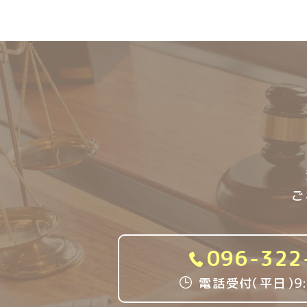
ご
096-322
電話受付
（
平日
）
9