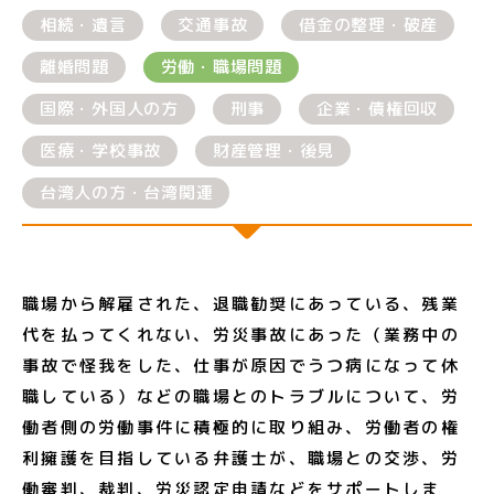
相続・遺言
交通事故
借金の整理・破産
離婚問題
労働・職場問題
国際・外国人の方
刑事
企業・債権回収
医療・学校事故
財産管理・後見
台湾人の方・台湾関連
職場から解雇された、退職勧奨にあっている、残業
代を払ってくれない、労災事故にあった（業務中の
事故で怪我をした、仕事が原因でうつ病になって休
職している）などの職場とのトラブルについて、労
働者側の労働事件に積極的に取り組み、労働者の権
利擁護を目指している弁護士が、職場との交渉、労
働審判、裁判、労災認定申請などをサポートしま